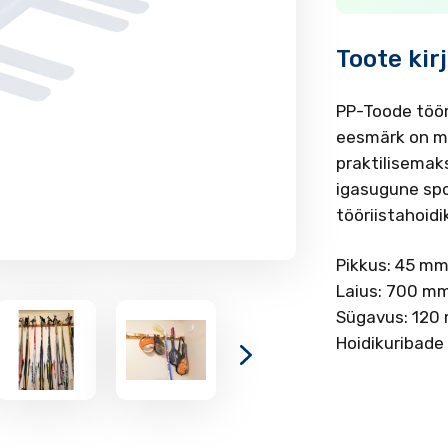
Toote kir
PP-Toode tööri
eesmärk on mu
praktilisemak
igasugune spo
tööriistahoid
Pikkus: 45 m
Laius: 700 m
Sügavus: 120
Hoidikuribade