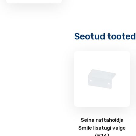
Seotud tooted
Seina rattahoidja
Smile lisatugi valge
(524)