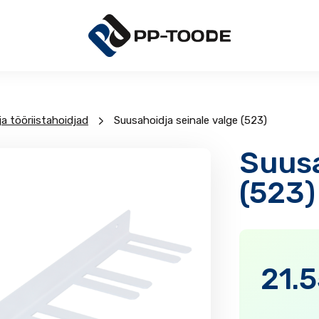
ja tööriistahoidjad
Suusahoidja seinale valge (523)
Suusa
(523)
21.