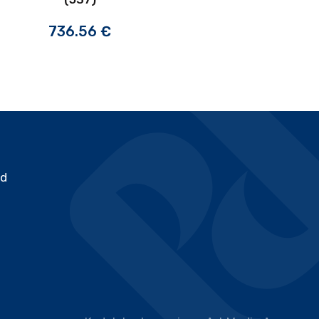
736.56
€
ed