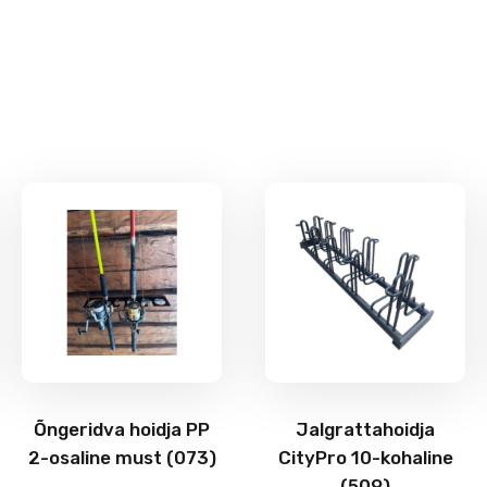
Õngeridva hoidja PP
Jalgrattahoidja
2-osaline must (073)
CityPro 10-kohaline
(509)