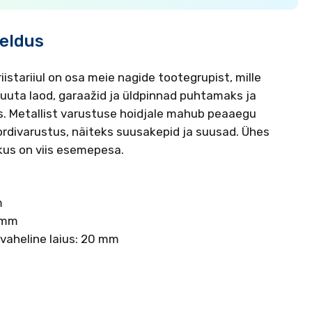
jeldus
istariiul on osa meie nagide tootegrupist, mille
uta laod, garaažid ja üldpinnad puhtamaks ja
s. Metallist varustuse hoidjale mahub peaaegu
rdivarustus, näiteks suusakepid ja suusad. Ühes
ikus on viis esemepesa.
m
m
 mm
 vaheline laius: 20 mm