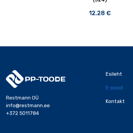
12.28
€
Esileht
E-pood
Restmann OÜ
Kontakt
info@restmann.ee
+372 5011784