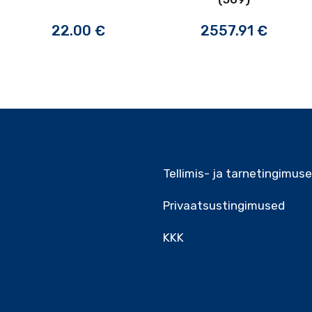
22.00
€
2557.91
€
Tellimis- ja tarnetingimus
Privaatsustingimused
KKK