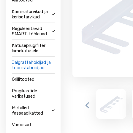
Aiatooted
Kaminatarvikud ja
kerisetarvikud
Reguleeritavad
SMART-töölauad
Katuseprügifilter
lamekatusele
Jalgrattahoidjad ja
tööriistahoidjad
Grillitooted
Prügikastide
varikatused
Metallist
fassaadikatted
Varuosad