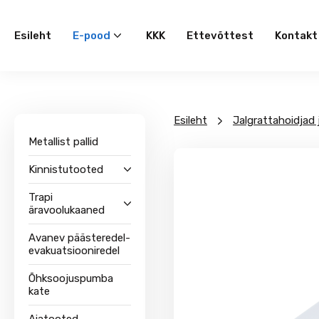
Quantity
Esileht
E-pood
KKK
Ettevõttest
Kontakt
Esileht
Jalgrattahoidjad 
Metallist pallid
Kinnistutooted
Trapi
äravoolukaaned
Avanev päästeredel-
evakuatsiooniredel
Õhksoojuspumba
kate