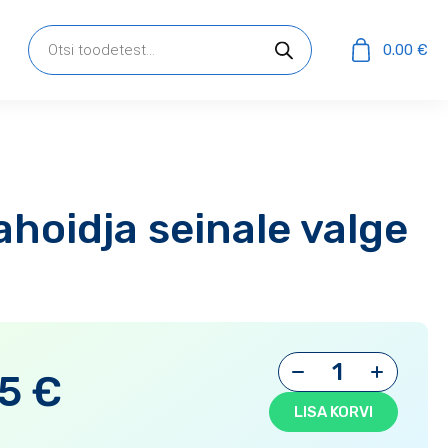
Products
search
0.00
€
hoidja seinale valge
55
€
LISA KORVI